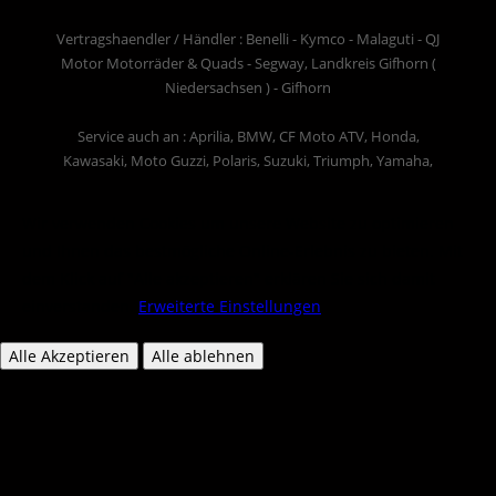
Vertragshaendler / Händler : Benelli - Kymco - Malaguti - QJ
Motor Motorräder & Quads - Segway, Landkreis Gifhorn (
Niedersachsen ) - Gifhorn
Service auch an : Aprilia, BMW, CF Moto ATV, Honda,
Kawasaki, Moto Guzzi, Polaris, Suzuki, Triumph, Yamaha,
Wir verwenden Cookies um unsere Website zu optimieren
und Ihnen das bestmögliche Online-Erlebnis zu bieten. Mit
dem Klick auf "Alle akzeptieren" erklären Sie sich damit
einverstanden.
Erweiterte Einstellungen
Alle Akzeptieren
Alle ablehnen