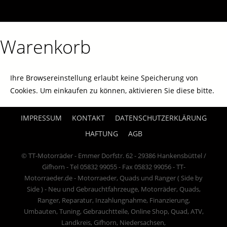
Warenkorb
Ihre Browsereinstellung erlaubt keine Speicherung von
Cookies. Um einkaufen zu können, aktivieren Sie diese bitte.
IMPRESSUM
KONTAKT
DATENSCHUTZERKLÄRUNG
HAFTUNG
AGB
© TT-Motorräder - Emmer Dorfstr. 62 - 29386 Hankensbüttel /
Gifhorn - Tel 05832 99055 - Fax 05832 99056 - TT-
Motorraeder.de - Motorraeder, Quads und Ranger ( Side by
Side ) - Neu und Gebrauchtfahrzeuge, Motorräder, Quads,
Ranger, Reparatur, Inzahlungnahme, Finanzierung,
Umbauten, Tuning, Gebrauchtteile, Online Shop, Quad, ATV,
Landkreis, Gifhorn, Niedersachsen,