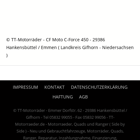
© TT-Motorräder - CF Moto C-Force 450 - 29386
Hankensbüttel / Emmen ( Landkreis Gifhorn - Niedersachsen
)
IMPRESSUM
KONTAKT
DATENSCHUTZERKLÄRUNG
HAFTUNG
AGB
© TT-Motorräder - Emmer Dorfstr. 62 - 29386 Hankensbüttel /
Gifhorn - Tel 05832 99055 - Fax 05832 99056 - TT-
Motorraeder.de - Motorraeder, Quads und Ranger ( Side by
Side ) - Neu und Gebrauchtfahrzeuge, Motorräder, Quads,
Ranger, Reparatur, Inzahlungnahme, Finanzierung,