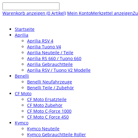
Warenkorb anzeigen (
0
Artikel)
Mein Konto
Merkzettel anzeigen
Zu
Startseite
Aprilia
Aprilia RSV 4
Aprilia Tuono V4
Aprilia Neuteile / Teile
Aprilia RS 660 / Tuono 660
Aprilia Gebrauchtteile
Aprilia RSV / Tuono V2 Modelle
Benelli
Benelli Neufahrzeuge
Benelli Teile / Zubehör
CF Moto
CF Moto Ersatzteile
CF Moto Zubehör
CF Moto C-Force 1000
CF Moto C Force 450
Kymco
Kymco Neuteile
Kymco Gebrauchtteile Roller