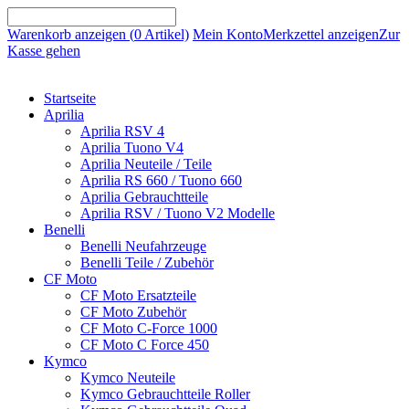
Warenkorb anzeigen (
0
Artikel)
Mein Konto
Merkzettel anzeigen
Zur
Kasse gehen
Startseite
Aprilia
Aprilia RSV 4
Aprilia Tuono V4
Aprilia Neuteile / Teile
Aprilia RS 660 / Tuono 660
Aprilia Gebrauchtteile
Aprilia RSV / Tuono V2 Modelle
Benelli
Benelli Neufahrzeuge
Benelli Teile / Zubehör
CF Moto
CF Moto Ersatzteile
CF Moto Zubehör
CF Moto C-Force 1000
CF Moto C Force 450
Kymco
Kymco Neuteile
Kymco Gebrauchtteile Roller