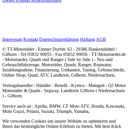
Dieses Produkt weiterempfehlen
Impressum
Kontakt
Datenschutzerklärung
Haftung
AGB
© TT-Motorräder - Emmer Dorfstr. 62 - 29386 Hankensbüttel /
Gifhorn - Tel 05832 99055 - Fax 05832 99056 - TT-Motorraeder.de
- Motorraeder, Quads und Ranger ( Side by Side ) - Neu und
Gebrauchtfahrzeuge, Motorräder, Quads, Ranger, Reparatur,
Inzahlungnahme, Finanzierung, Umbauten, Tuning, Gebrauchtteile,
Online Shop, Quad, ATV, Landkreis, Gifhorn, Niedersachsen,
Vertragshaendler / Händler : Benelli - Kymco - Malaguti - QJ Motor
Motorräder & Quads - Segway, Landkreis Gifhorn ( Niedersachsen
) - Gifhorn
Service auch an : Aprilia, BMW, CF Moto ATV, Honda, Kawasaki,
Moto Guzzi, Polaris, Suzuki, Triumph, Yamaha,
Wir verwenden Cookies um unsere Website zu optimieren und
Ihnen das bestmögliche Online-Erlebnis zu bieten. Mit dem Klick