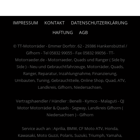
IMPRESSUM
KONTAKT
DATENSCHUTZERKLÄRUNG
HAFTUNG
AGB
© TT-Motorräder - Emmer Dorfstr. 62 - 29386 Hankensbüttel /
Gifhorn - Tel 05832 99055 - Fax 05832 99056 - TT-
Motorraeder.de - Motorraeder, Quads und Ranger ( Side by
Side ) - Neu und Gebrauchtfahrzeuge, Motorräder, Quads,
Ranger, Reparatur, Inzahlungnahme, Finanzierung,
Umbauten, Tuning, Gebrauchtteile, Online Shop, Quad, ATV,
Landkreis, Gifhorn, Niedersachsen,
Vertragshaendler / Händler : Benelli - Kymco - Malaguti - QJ
Motor Motorräder & Quads - Segway, Landkreis Gifhorn (
Niedersachsen ) - Gifhorn
Service auch an : Aprilia, BMW, CF Moto ATV, Honda,
Kawasaki, Moto Guzzi, Polaris, Suzuki, Triumph, Yamaha,